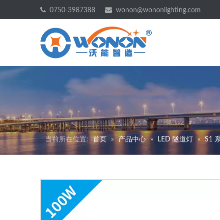


0750-3987388
wonon@wononlighting.com
当前所在位置:
首页
»
产品中心
»
LED 隧道灯
»
S1 